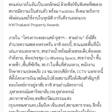
ตกแต่งภายในอันเป็นเอกลักษณ์ ด้วยฟังก์ชันพิเศษที่สะดวก
สบายมีความเป็นส่วนตัว พร้อม Facilities ที่เหมาะกับการ
พักผ่อนและใช้งานในทุกมิติ การันตีงานออกแบบ
จากThailand Property Awards
ภายใน “โครงการเดอะเนสท์ จุฬาฯ – สามย่าน” ยังมีสิ่ง
อำนวยความสะดวกครบครัน อาทิ ลอบบี้, สวนและพื้นที่นั่ง
เล่นภายนอกอาคาร, สระว่ายน้ำพร้อมด้วยสระเด็ก,ห้องออก
กำลังกาย, ห้องประชุม Co-Working Space, สระว่ายน้ำ ชั้น
ดาดฟ้า ,พื้นที่ซักรีด, Wi-Fi ในพื้นที่ส่วนกลาง, พนักงาน
รักษาความปลอดภัย 24 ชม.ระบบคีย์การ์ด, CCTV นอกจากนี้
ที่ตั้งโครงการยังแวดล้อมไปด้วยสถานที่ใกล้เคียงสำคัญๆที่
ตอบโจทย์การอยู่อาศัย อาทิ สามย่านมิตรทาวน์
,จุฬาลงกรณ์มหาวิทยาลัย,รพ.จุฬาลงกรณ์
,สภากาชาดไทย,หอศิลปวัฒนธรรมแห่ง
กรุงเทพมหานคร,เอ็มบีเค เซ็นเตอร์,สยามพารากอน อีกทั้ง
การเดินทางก็สะดวกสบาย เพราะโครงการทำเลใกล้ย่าน