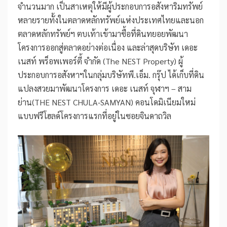
จำนวนมาก เป็นสาเหตุให้มีผู้ประกอบการอสังหาริมทรัพย์
หลายรายทั้งในตลาดหลักทรัพย์แห่งประเทศไทยและนอก
ตลาดหลักทรัพย์ฯ ตบเท้าเข้ามาซื้อที่ดินทยอยพัฒนา
โครงการออกสู่ตลาดอย่างต่อเนื่อง และล่าสุดบริษัท เดอะ
เนสท์ พร็อพเพอร์ตี้ จำกัด (The NEST Property) ผู้
ประกอบการอสังหาฯในกลุ่มบริษัทพี.เอ็ม. กรุ๊ป ได้เก็บที่ดิน
แปลงสวยมาพัฒนาโครงการ เดอะ เนสท์ จุฬาฯ – สาม
ย่าน(THE NEST CHULA-SAMYAN) คอนโดมิเนียมใหม่
แบบฟรีโฮลด์โครงการแรกที่อยู่ในซอยจินดาถวิล