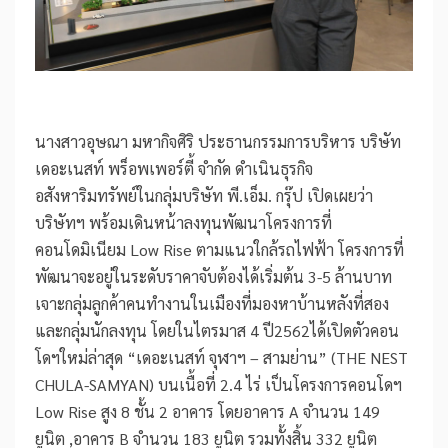
นางสาวอุษณา มหากิจศิริ ประธานกรรมการบริหาร บริษัท
เดอะเนสท์ พร็อพเพอร์ตี้ จำกัด ดำเนินธุรกิจ
อสังหาริมทรัพย์ในกลุ่มบริษัท พี.เอ็ม. กรุ๊ป เปิดเผยว่า
บริษัทฯ พร้อมเดินหน้าลงทุนพัฒนาโครงการที่
คอนโดมิเนียม Low Rise ตามแนวใกล้รถไฟฟ้า โครงการที่
พัฒนาจะอยู่ในระดับราคาจับต้องได้เริ่มต้น 3-5 ล้านบาท
เจาะกลุ่มลูกค้าคนทำงานในเมืองที่มองหาบ้านหลังที่สอง
และกลุ่มนักลงทุน โดยในไตรมาส 4 ปี2562ได้เปิดตัวคอน
โดฯใหม่ล่าสุด “เดอะเนสท์ จุฬาฯ – สามย่าน” (THE NEST
CHULA-SAMYAN) บนเนื้อที่ 2.4 ไร่ เป็นโครงการคอนโดฯ
Low Rise สูง 8 ชั้น 2 อาคาร โดยอาคาร A จำนวน 149
ยูนิต ,อาคาร B จำนวน 183 ยูนิต รวมทั้งสิ้น 332 ยูนิต